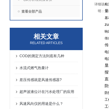
详细说
检
量
明：
查看全部产品
基
z
响
相关文章
传
RELATED ARTICLES
传
电
COD的测定方法到底有几种
电
显
水流式燃气热量计
报
直
差压传感就是风速传感器?
防
超声波液位计在污水处理厂的应用
防
工
风速风向仪的用途是什么？
工