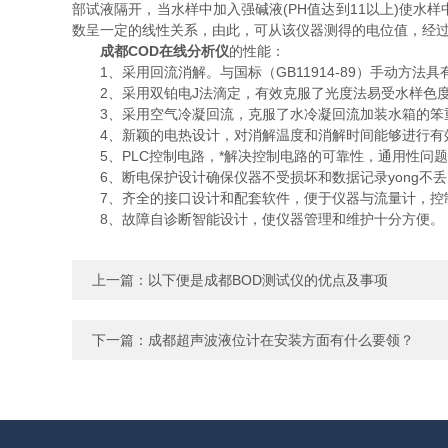
部试液隔开，当水样中加入强碱液(PH值达到11以上)使
数呈一定的线性关系，由此，可从该仪器测得的电位值，经
成都COD在线分析仪
的性能：
1、采用回流消解。与国标（GB11914-89）手动方法
2、采用双铂电J法滴定，有效克服了光度法易受水样色度
3、采用空气冷凝回流，克服了水冷凝回流加装水箱的笨
4、新颖的电热设计，对消解温度和消解时间能够进行有效
5、PLC控制电路，*解决控制电路的可靠性，通用性问
6、断电保护设计确保仪器不受损坏和数据记录yong不丢
7、齐全的接口设计和配套软件，便于仪器与流量计，控
8、故障自诊断智能设计，使仪器管理和维护十分方便。
上一篇：
以下便是成都BOD测试仪的优点及事项
下一篇：
成都超声波液位计在安装方面有什么要领？