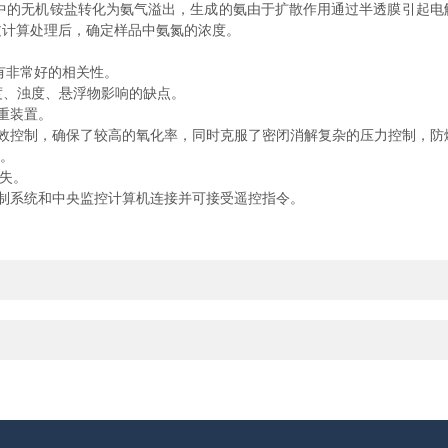
水样中的无机铵盐转化为氨气溢出，生成的氨由于扩散作用通过半透膜引起
过计算处理后，确定样品中氨氮的浓度。
具有非常好的相关性。
、浊度、悬浮物影响的缺点。
重装置。
控制，确保了较高的氧化率，同时克服了密闭消解复杂的压力控制，防
题。
失。
制系统和中央监控计算机连接并可接受遥控指令。