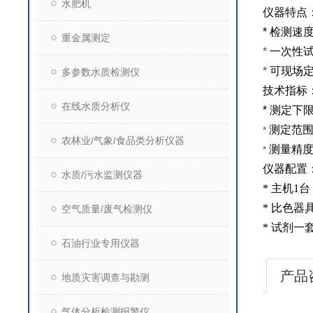
水肥机
仪器特点
*
检测速
重金属测定
*
一次性
*
可现场
多参数水质检测仪
技术指标
在线水质分析仪
*
测定下
测定范
*
农林业/气象/食品类分析仪器
测量精
*
仪器配置
水质/污水监测仪器
*
主机
1
台
*
比色器
空气质量/废气检测仪
*
试剂一
石油行业专用仪器
产品
地质灾害调查与勘测
气体分析检测报警仪