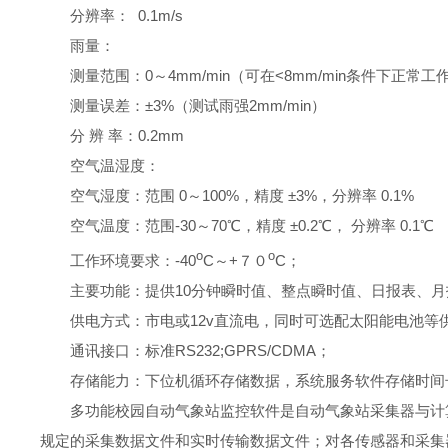
分辨率： 0.1m/s
雨量：
测量范围：0～4mm/min（可在<8mm/min条件下正常工
测量误差：±3%（测试雨强2mm/min）
分 辨 率：0.2mm
空气温湿度：
空气湿度：范围 0～100%，精度 ±3%，分辨率 0.1%
空气温度：范围-30～70℃，精度 ±0.2℃， 分辨率 0.1℃
o
o
工作环境要求：-40
C～+７０
C；
主要功能：提供10分钟瞬时值、整点瞬时值、日报表、
供电方式：市电或12v直流电，同时可选配太阳能电池等
通讯接口：标准RS232;GPRS/CDMA；
存储能力：下位机循环存储数据，系统服务软件存储时间
多功能校园自动气象站监控软件是自动气象站采集器与计
规定的采集数据文件和实时传输数据文件；对各传感器和采集