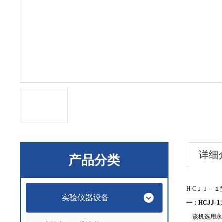
详细
产品分类
H C
ＪＪ－１
实验仪器设备
JJ-1
一：
HC
该机选用永