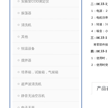
实验室COD测定仪
JJ-1
二：
HC
１：电源：２
振荡器
２：电机功率
３：转速：
3
清洗机
４：噪音：小
其他
JJ-1
三：
HC
将零部件按
恒温设备
JJ-1
四：
HC
１：使用时，
搅拌器
２：使用时突
培养箱，试验箱，气候箱
超声波清洗机
产品
静音无油空压机
电子天平