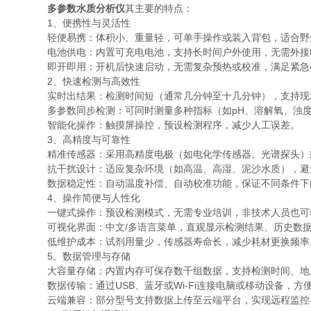
多参数水质分析仪
其主要的特点：
1、便携性与灵活性
轻便易携：体积小、重量轻，可单手操作或装入背包，适合野
电池供电：内置可充电电池，支持长时间户外使用，无需外接
即开即用：开机后快速启动，无需复杂预热或校准，满足紧急
2、快速检测与高效性
实时出结果：检测时间短（通常几分钟至十几分钟），支持现
多参数同步检测：可同时测量多种指标（如pH、溶解氧、浊度
智能化操作：触摸屏操控，预设检测程序，减少人工误差。
3、高精度与可靠性
精准传感器：采用高精度电极（如电化学传感器、光谱探头）
抗干扰设计：适应复杂环境（如高温、高湿、泥沙水质），避
数据稳定性：自动温度补偿、自动校准功能，保证不同条件下
4、操作简便与人性化
一键式操作：预设检测模式，无需专业培训，非技术人员也可
可视化界面：中文/多语言菜单，直观显示检测结果、历史数据
低维护成本：试剂用量少，传感器寿命长，减少耗材更换频率
5、数据管理与存储
大容量存储：内置内存可保存数千组数据，支持检测时间、地
数据传输：通过USB、蓝牙或Wi-Fi连接电脑或移动设备，方
云端兼容：部分型号支持数据上传至云端平台，实现远程监控