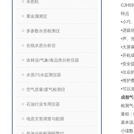
水肥机
CJH59
特点
重金属测定
•小巧、
•进硫化
多参数水质检测仪
•声、光
在线水质分析仪
•大屏幕数
•开机或
农林业/气象/食品类分析仪器
•安全提
•出众的
水质/污水监测仪器
•维护费
•可以支持
空气质量/废气检测仪
成都气
石油行业专用仪器
检测气体
量程：0-
地质灾害调查与勘测
基本误差：
小读数：
气体分析检测报警仪