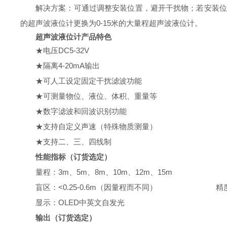
解决方案：可通过调整安装位置，避开干扰物；若安装位
的超声波液位计更换为0-15米的大量程超声波液位计。
超声波液位计产品特色
★
电压DC5-32V
★
隔离4-20mA输出
★可人工设定固定干扰滤波功能
★可测量物位、液位、体积、重量等
★数字滤波和回波识别功能
★支持自定义声速（特殊物质测量）
★
支持二、三、四线制
性能指标
（订货选定）
量程：3m、5m、8m、10m、12m、15m
盲区：<0.25-0.6m（因量程而不同）
精度
显示：OLED中英文自发光
输出
（订货选定）