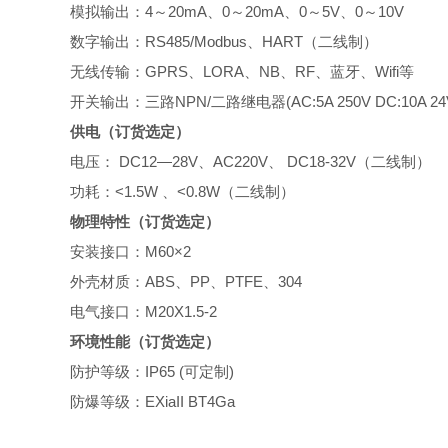
模拟输出：4～20mA、0～20mA、0～5V、0～10V
数字输出：RS485/Modbus、HART（二线制）
无线传输：
GPRS、LORA、NB、RF、蓝牙、
Wifi
等
开关输出：三路NPN/二路继电器
(AC:5A 250V DC:10A 24
供电
（订货选定）
电压： DC12—28V、AC220V、 DC18-32V（二线制）
功耗：
<1.5W
、
<
0.8
W
（二线制）
物理特性
（订货选定）
安装接口：M60×2
外壳材质：
ABS
、
PP
、
PTFE
、
304
电气接口：
M20X1.5-2
环境性能
（订货选定）
防护等级：IP65 (可定制)
防爆等级：EXiaII BT4Ga