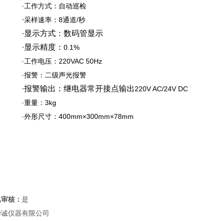
·
工作方式：自动巡检
·
采样速率：
8
通道
/
秒
·
显示方式：数码管显示
·
显示精度：
0.1%
·
工作电压：
220VAC 50Hz
·
报警：二级声光报警
·
报警输出：继电器常开接点输出
220V AC/24V DC
·
重量：
3kg
·
外形尺寸：
400mm×300mm×78mm
已审核：
是
华诚仪器有限公司