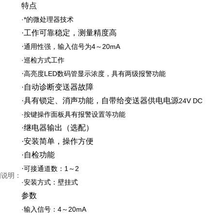
特点
·
*的微处理器技术
·
工作可靠稳定，测量精度高
·
通用性强，输入信号为
4
～
20mA
·
巡检方式工作
·
高亮度
LED
数码管显示浓度，具有两级报警功能
·
自动诊断变送器故障
·
具有锁定、消声功能，自带给变送器供电电源
24V DC
·
按键操作面板具有报警设置等功能
·
继电器输出（选配）
·
安装简单，操作方便
·
自检功能
·
可接通道数：
1
～
2
细说明：
·
安装方式：壁挂式
参数
·
输入信号：
4
～
20mA