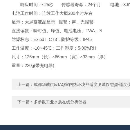
响应时间：
≤25
秒
传感器寿命：
24
个月
电池：
3.6
电池工作时间：连续工作大概
200
小时左右
显示：大屏幕液晶显示
报警：声、光报警
直接读数：瞬时值、峰值、电池电压、
TWA
、
S
防爆标志：
Exibd II CT3
；
防护等级：
IP45
工作温度：
-10
∽
45
℃
；
工作湿度：
5-90%RH
尺寸：
126mm
（长）
×66mm
（宽）
×33mm
（厚）
重量：
220g
(
带充电器
)
上一篇：
成都华诚供应IAQ室内热环境舒适度测试仪/热舒适度
下一篇：
多参数工业水质在线分析仪器