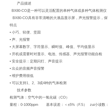
产品描述
BX80-CO
是一种可以灵活配置的单种气体或多种气体检测仪
BX80-CO
具有非常清晰的大液晶显示屏，声光报警提示，保
特点
•
小巧、轻便、坚固
•
声、光报警
•
大屏幕数字、字符显示、瞬时值、峰值、平均值显示
•
开机或需要时对显示、电池、传感器、声光报警功能自检
•
安全提示：定期闪灯、声音提示
•
出众的音频声音报警
•
维护费用很低
•
可以支持
1
、
2
、
3
或
4
种的气体检测
技术参数
检测气体：空气中的一氧化碳（
CO
）
量程：
0-1000ppm
基本误差：＜
±5%
（
F.S
）
zui小读数