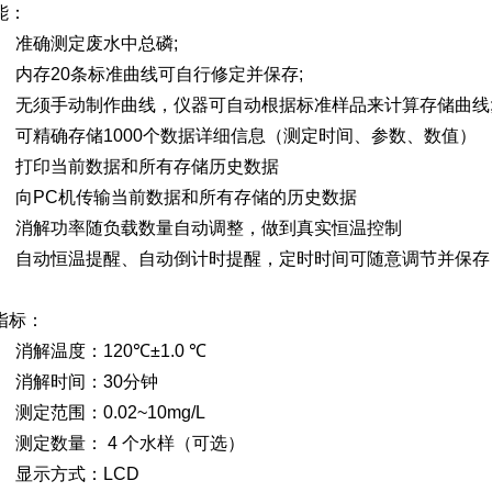
能
：
1）
准确测定废水中总磷
;
2）
内存
20
条标准曲线可自行修定并保存
;
3）
无须手动制作曲线，仪器可自动根据标准样品来计算存储曲线
4）
可精确存储
1000
个数据详细信息（测定时间、参数、数值）
5）
打印当前数据和所有存储历史数据
6）
向
PC
机传输当前数据和所有存储的历史数据
7）
消解功率随负载数量自动调整，做到真实恒温控制
8）
自动恒温提醒、自动倒计时提醒，定时时间可随意调节并保存
指标
：
1）
消解温度：
120
℃
±1.0
℃
2）
消解时间：
30
分钟
3）
测定范围：
0.02~10mg/L
4）
测定数量：
4
个水样（可选）
5）
显示方式：
LCD