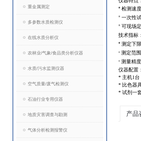
仪器特点
重金属测定
*
检测速
*
一次性
多参数水质检测仪
*
可现场
技术指标
在线水质分析仪
*
测定下
测定范
农林业/气象/食品类分析仪器
*
测量精
*
水质/污水监测仪器
仪器配置
*
主机
1
台
空气质量/废气检测仪
*
比色器
*
试剂一
石油行业专用仪器
产品
地质灾害调查与勘测
气体分析检测报警仪