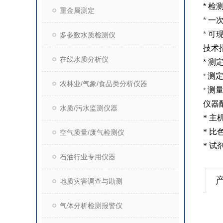
*
检
重金属测定
*
一
*
可
多参数水质检测仪
技术
在线水质分析仪
*
测
测
*
农林业/气象/食品类分析仪器
测
*
仪器
水质/污水监测仪器
*
主
*
比
空气质量/废气检测仪
*
试
石油行业专用仪器
地质灾害调查与勘测
气体分析检测报警仪