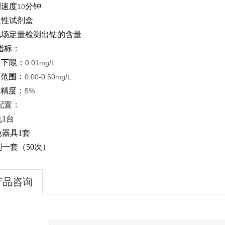
测速度
分钟
10
次性试剂盒
现场定量检测出钴的含量
指标：
定下限：
0.01mg/L
定范围：
0.00-0.50mg/L
量精度：
5%
配置：
机
1
台
色器具
1
套
剂一套（
50
次）
产品咨询