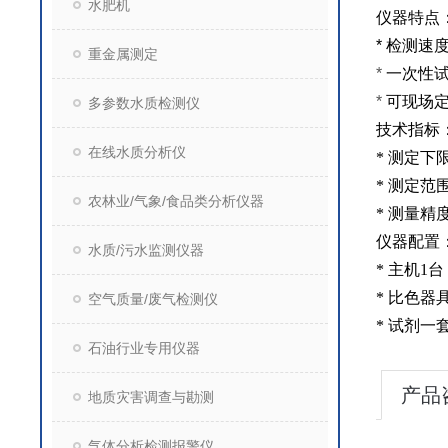
水肥机
仪器特点
*
检测速
重金属测定
*
一次性
*
可现场
多参数水质检测仪
技术指标
在线水质分析仪
*
测定下
*
测定范
农林业/气象/食品类分析仪器
*
测量精
仪器配置
水质/污水监测仪器
*
主机
1
台
*
比色器
空气质量/废气检测仪
*
试剂一
石油行业专用仪器
产品
地质灾害调查与勘测
气体分析检测报警仪