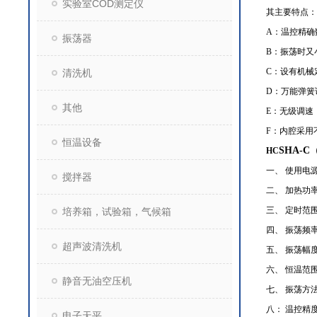
实验室COD测定仪
其主要特点：
A
：温控精确
振荡器
B
：振荡时又
C
：设有机械
清洗机
D
：万能弹簧
其他
E
：无级调速
F
：内腔采用
恒温设备
SHA-C
HC
一、 使用电
搅拌器
二、 加热功
三、 定时范
培养箱，试验箱，气候箱
四、 振荡频
超声波清洗机
五、 振荡幅
六、 恒温范
静音无油空压机
七、 振荡方
八： 温控精
电子天平