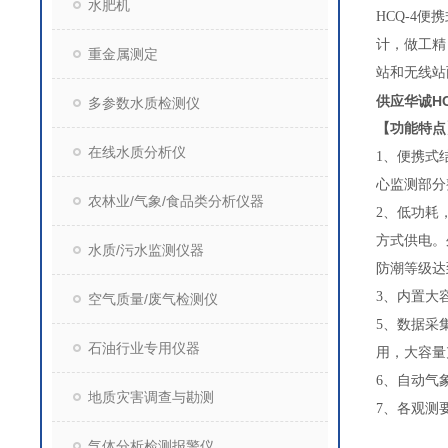
水肥机
HCQ-4
便携
计，做工精
重金属测定
站和无线站
供应华诚H
多参数水质检测仪
【功能特点
在线水质分析仪
1
、便携式
心监测部分
农林业/气象/食品类分析仪器
2
、低功耗
方式供电。
水质/污水监测仪器
防潮等级达
3
、内置大容
空气质量/废气检测仪
5
、数据采
石油行业专用仪器
用，大容量
6
、自动气象
地质灾害调查与勘测
7
、各观测
气体分析检测报警仪