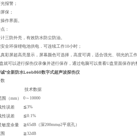
声光报警；
和屏保；
文操作界面。
特点：
设计三防外壳，有效防水防尘防油。
能安全环保锂电池供电．可连续工作10小时；
万色真彩屏超高亮显示，屏幕颜色可选择，高度可调，适合强光、弱光的工
U盘就可以进行探伤仪录像并进行保存，通过电脑可以查看U盘里面保存的
诚*全新防水Leeb860数字式超声波探伤仪
参数
技术数据
0
～10000
范围（mm）
≦3%
线性误差
≦0.1%
线性误差
≧65dB（深200mmφ2平底孔）
灵敏度余量
范围
≧32dB