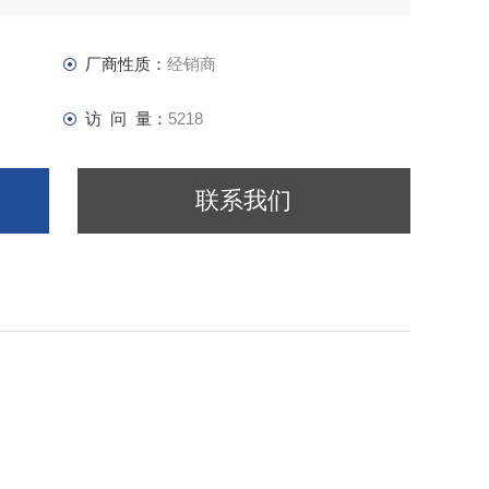
扩展）；
据；
厂商性质：
经销商
访 问 量：
5218
联系我们