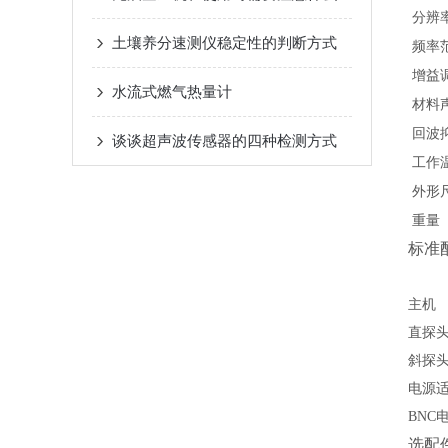
分辨
土壤养分速测仪稳定性的判断方式
频率
增益
水流式燃气热量计
材料声
回波
谈谈超声波传感器的四种检测方式
工作
外形
重量
标准
主机
直探
斜探
电源
BNC
选配