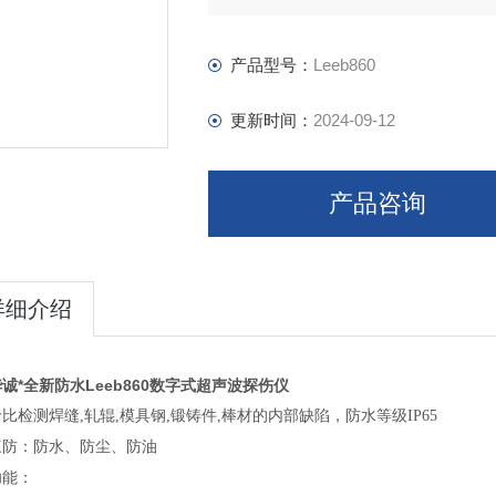
10个独立探伤通道（可根据用户需求
可自由存储、回放300幅A扫波形及数
产品型号：
Leeb860
更新时间：
2024-09-12
产品咨询
详细介绍
诚*全新防水Leeb860数字式超声波探伤仪
比检测焊缝,轧辊,模具钢,锻铸件,棒材的内部缺陷，防水等级IP65
三防：防水、防尘、防油
功能：