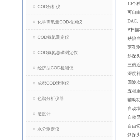
10个
COD分析仪
可自由
DAC
化学需氧量COD检测仪
B扫
COD氨氮测定仪
缺陷
两孔
COD氨氮总磷测定仪
斜探
三倍近
经济型COD检测仪
深度
回波
成都COD速测仪
五档
色谱分析仪器
辅助
自动
硬度计
自动显
自由
水分测定仪
斜探