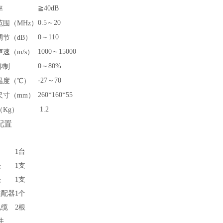
≧40dB
率
0.5
～20
范围（MHz）
0
～110
调节（dB）
1000
～15000
速（m/s）
0
～80%
抑制
-27
～70
温度（℃）
260*160*55
尺寸（mm）
1.2
（Kg）
配置
1
台
头
1
支
头
1
支
适配器
1
个
电缆
2
根
件