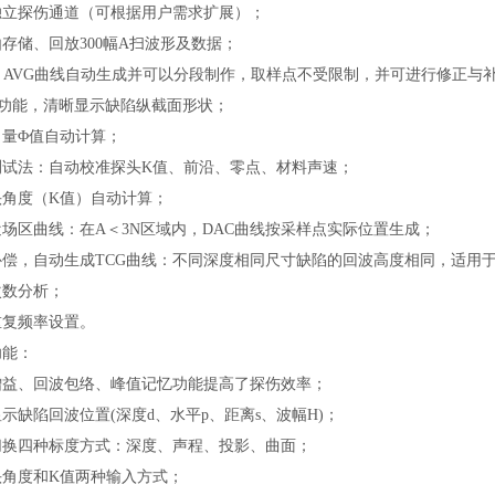
独立探伤通道（可根据用户需求扩展）；
存储、回放300幅A扫波形及数据；
、AVG曲线自动生成并可以分段制作，取样点不受限制，并可进行修正与
描功能，清晰显示缺陷纵截面形状；
当量Φ值自动计算；
测试法：自动校准探头K值、前沿、零点、材料声速；
头角度（K值）自动计算；
场区曲线：在A＜3N区域内，DAC曲线按采样点实际位置生成；
补偿，自动生成TCG曲线：不同深度相同尺寸缺陷的回波高度相同，适用
次数分析；
重复频率设置。
功能：
增益、回波包络、峰值记忆功能提高了探伤效率；
示缺陷回波位置(深度d、水平p、距离s、波幅H)；
切换四种标度方式：深度、声程、投影、曲面；
头角度和K值两种输入方式；