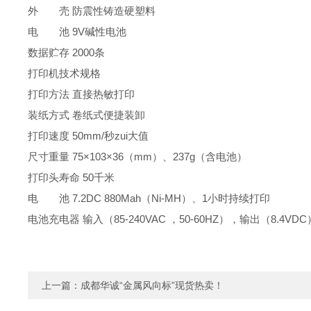
外 壳 防震性铸造硬塑料
电 池 9V碱性电池
数据贮存 2000条
打印机技术规格
打印方法 直接热敏打印
装纸方式 卷纸式便捷装卸
打印速度 50mm/秒zui大值
尺寸重量 75×103×36（mm）、237g（含电池）
打印头寿命 50千米
电 池 7.2DC 880Mah（Ni-MH）、1小时持续打印
电池充电器 输入（85-240VAC ，50-60HZ），输出（8.4
上一篇：
成都华诚“金属风向标”现货热卖！