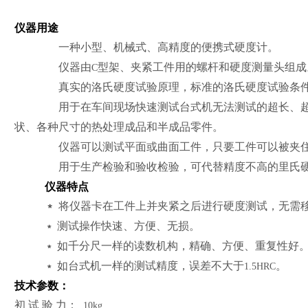
仪器用途
一种小型、机械式、高精度的便携式硬度计。
仪器由
型架、夹紧工件用的螺杆和硬度测量头组成
C
真实的洛氏硬度试验原理，标准的洛氏硬度试验条
用于在车间现场快速测试台式机无法测试的超长、
状、各种尺寸的热处理成品和半成品零件。
仪器可以测试平面或曲面工件，只要工件可以被夹
用于生产检验和验收检验，可代替精度不高的里氏
仪器特点
﹡
将仪器卡在工件上并夹紧之后进行硬度测试，无需
测试操作快速、方便、无损。
﹡
如千分尺一样的读数机构，精确、方便、重复性好
﹡
如台式机一样的测试精度，误差不大于
。
﹡
1.5HRC
技术参数：
初 试 验 力：
10kg