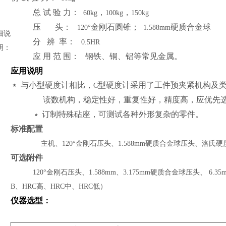
总 试 验 力：
，
，
60kg
100kg
150kg
压
头：
金刚石圆锥；
硬质合金球
120°
1.588mm
细说
分
辨
率：
0.5HR
明：
应 用 范 围：
钢铁、铜、铝等常见金属。
应用说明
﹡
与小型硬度计相比，
型硬度计采用了工件预夹紧机构及
C
读数机构，稳定性好，重复性好，精度高，应优先
订制特殊砧座，可测试各种外形复杂的零件。
﹡
标准配置
主机、
120°
金刚石压头、
1.588mm
硬质合金球压头、洛氏硬
可选附件
120°
金刚石压头、
1.588mm
、
3.175mm
硬质合金球压头、
6.35
B
、
HRC
高、
HRC
中、
HRC
低）
仪器选型：