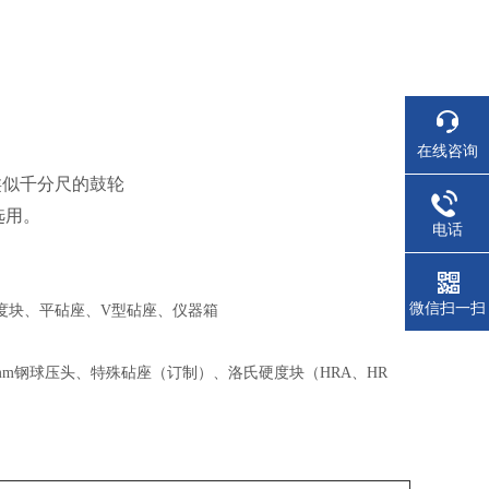
在线咨询
类似千分尺的鼓轮
选用。
电话
微信扫一扫
度块、平砧座、
V
型砧座、仪器箱
mm
钢球压头、特殊砧座（订制）、洛氏硬度块（
HRA
、
HR