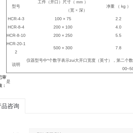
工件
（
开口
）
尺寸
（ mm ）
型号
净重
（ kg ）
（
宽
×
深
）
HCR-4-3
100 × 75
2.2
HCR-8-4
200 × 100
4.0
HCR-8-10
200 × 250
5.5
HCR-20-1
500 × 300
7.8
2
仪器型号中*个数字表示zui大开口宽度（英寸），第二个
说明
00
~
5
已审
是
核：
产品咨询