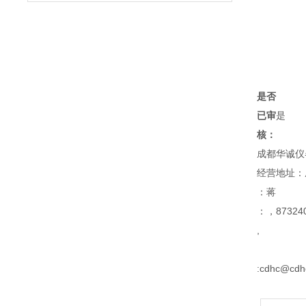
是否
已审
是
核：
成都华诚仪
经营地址：
：蒋
：，873240
,
:cdhc@cdh