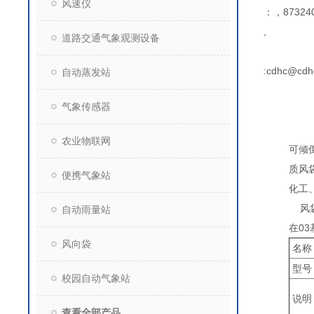
风速仪
：，873240
,
道路交通气象观测设备
:cdhc@cdh
自动蒸发站
气象传感器
农业物联网
可倾
质风
便携气象站
化工
风袋
自动雨量站
在0
风向袋
名称
型号
校园自动气象站
说明
查看全部产品