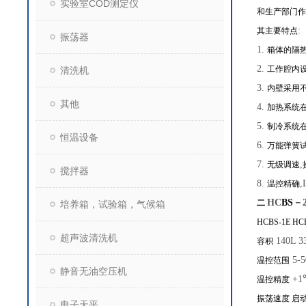
实验室COD测定仪
和生产部门作
:
其主要特点
振荡器
1.
箱体的隔
2.
工作腔内
清洗机
3.
内壁采用
其他
4.
加热系统
5.
制冷系统
恒温设备
6.
万能弹簧
7.
,
无级调速
搅拌器
8.
,
温控精确
HC
BS
－
二
培养箱，试验箱，气候箱
HCBS-1E HC
超声波清洗机
140L 3
容积
5-5
温控范围
静音无油空压机
+1
温控精度
振荡速度 启
电子天平