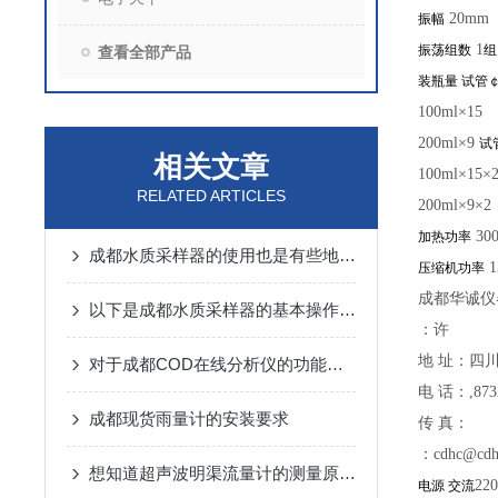
20mm
振幅
1
振荡组数
组
查看全部产品
装瓶量 试管
100ml×15
200ml×9
试
相关文章
100ml×15×
RELATED ARTICLES
200ml×9×2
30
加热功率
成都水质采样器的使用也是有些地方需要注意的
1
压缩机功率
成都华诚仪
以下是成都水质采样器的基本操作步骤
：许
地 址：四川
对于成都COD在线分析仪的功能你有什么看法呢？
电 话：,8732
成都现货雨量计的安装要求
传 真：
：cdhc@cdh
想知道超声波明渠流量计的测量原理？
22
电源 交流