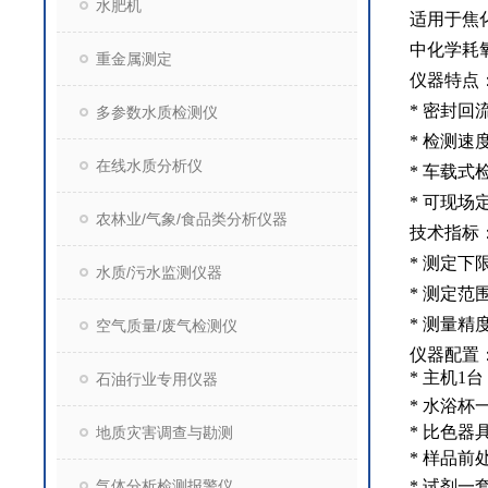
水肥机
适用于焦
中化学耗
重金属测定
仪器特点
*
密封回
多参数水质检测仪
*
检测速
在线水质分析仪
*
车载式
*
可现场
农林业/气象/食品类分析仪器
技术指标
*
测定下
水质/污水监测仪器
*
测定范
*
测量精
空气质量/废气检测仪
仪器配置
*
主机
1
台
石油行业专用仪器
*
水浴杯
*
比色器
地质灾害调查与勘测
*
样品前
气体分析检测报警仪
*
试剂一