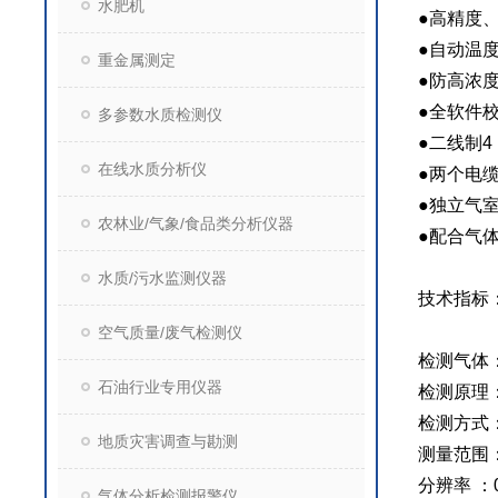
水肥机
●
高精度
●
自动温
重金属测定
●
防高浓
●
全软件
多参数水质检测仪
●
二线制
4
在线水质分析仪
●
两个电
●
独立气
农林业/气象/食品类分析仪器
●
配合气
水质/污水监测仪器
技术指标
空气质量/废气检测仪
检测气体
石油行业专用仪器
检测原理
检测方式
地质灾害调查与勘测
测量范围
分辨率
：
气体分析检测报警仪