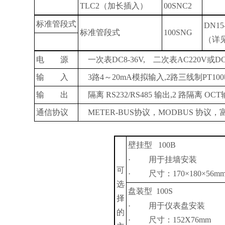
TLC2（
加长插入
）
00SNC2
标准管段式
DN15
标准管段式
100SNG
（
详
电 源
一次表
DC8-36V,
二次表
AC220V
或
D
输 入
3
路
4
～
20mA
模拟输入
,2
路三线制
PT100
输 出
隔离
RS232/RS485
输出
,2
路隔离
OCT
通信协议
METER-BUS
协议，
MODBUS
协议，
壁挂型
100B
·
用于挂墙安装
可
·
尺寸：
170×180×
56m
选
盘装型
100S
择
·
用于仪表盘安装
的
·
尺寸：
152X
76mm