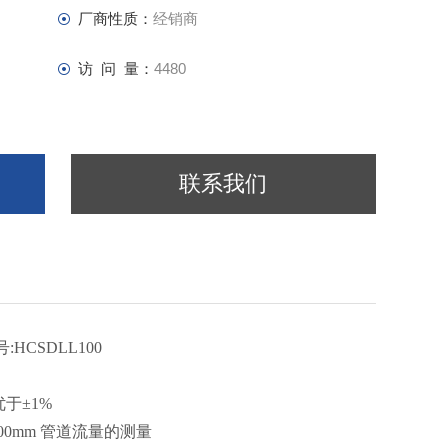
厂商性质：
经销商
访 问 量：
4480
联系我们
号
:HCSDLL100
优于
±1%
00mm
管道流量的测量