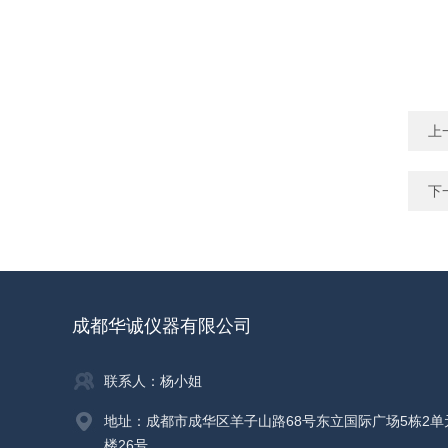
上
下
成都华诚仪器有限公司
联系人：杨小姐
地址：成都市成华区羊子山路68号东立国际广场5栋2单
楼26号