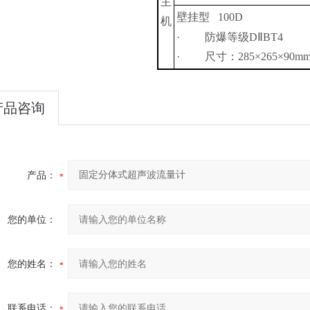
主
壁挂型
100D
机
·
防爆等级
D
Ⅱ
BT4
·
尺寸：
285×265×
90m
产品咨询
产品：
您的单位：
您的姓名：
联系电话：