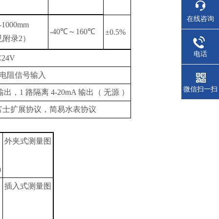
在线咨询
-1000mm
-40
℃
～
160
℃
±0.5%
见附录
2）
电话
C24V
电阻信号输入
微信扫一扫
输出，
1
路隔离
4-20mA
输出
（
无源
）
富士扩展协议，简易水表协议
外夹式测量图
m
插入式测量图