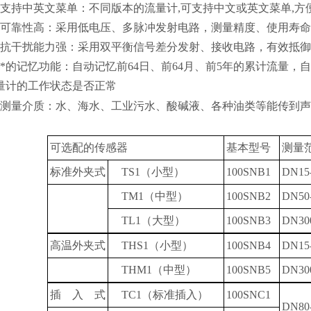
支持中英文菜单：不同版本的流量计
,
可支持中文或英文菜单
,
方
可靠性高：采用低电压、多脉冲发射电路，测量精度、使用寿命
抗干扰能力强：采用双平衡信号差分发射、接收电路，有效抵御
*的记忆功能：自动记忆前
64
日、前
64
月、前
5
年的累计流量，自
量计的工作状态是否正常
测量介质：水、海水、工业污水、酸碱液、各种油类等能传到声
可选配的传感器
基本型号
测量
标准外夹式
TS1（
小型
）
100SNB1
DN15
TM1（
中型
）
100SNB2
DN50
TL1（
大型
）
100SNB3
DN30
高温外夹式
THS1（
小型
）
100SNB4
DN15
THM1（
中型
）
100SNB5
DN30
插 入 式
TC1（
标准插入
）
100SNC1
DN80