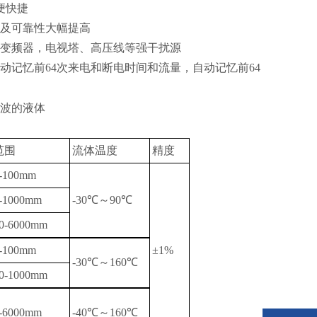
便快捷
及可靠性大幅提高
变频器，电视塔、高压线等强干扰源
动记忆前
64
次来电和断电时间和流量，自动记忆前
64
波的液体
范围
流体温度
精度
-100mm
-1000mm
-30
℃
～
90
℃
0
-6000mm
-100mm
±1%
-30
℃
～
160
℃
0
-1000mm
-6000mm
-40
℃
～
160
℃