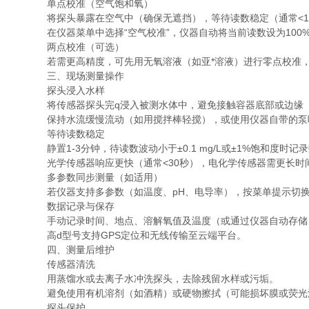
单点校准（空气饱和氧）
将探头暴露在空气中（确保无遮挡），等待读数稳定（通常<1
在仪器菜单中选择“空气校准”，仪器自动将当前读数设为100
两点校准（可选）
若需更高精度，可先用无氧溶液（如亚*溶液）进行零点校准，
三、现场测量操作
探头浸入水样
将传感器探头完q浸入被测水体中，避免接触容器底部或边缘
保持水流缓慢流动（如用搅拌棒轻搅），或使用仪器自带的泵
等待读数稳定
静置1-3分钟，待读数波动小于±0.1 mg/L或±1%饱和度时记
光学传感器响应更快（通常<30秒），电化学传感器需更长时间
多参数同步测量（如适用）
若仪器支持多参数（如温度、pH、电导率），按菜单提示切换
数据记录与保存
手动记录时间、地点、溶解氧值及温度（或通过仪器自动存储
高d型号支持GPS定位和无线传输至云端平台。
四、测量后维护
传感器清洗
用蒸馏水或去离子水冲洗探头，去除残留水样或污垢。
避免使用有机溶剂（如酒精）或硬物擦拭（可能损坏膜或荧光
探头保护