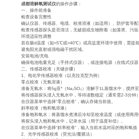
成都溶解氧测试仪
的操作步骤：
一、操作前准备
检查设备完整性
确认仪器、传感器、电缆、校准溶液（如适用）、防护套等配
检查传感器探头是否清洁，无破损或生物附着（如藻类、污垢
环境适应性调整
若在极d温度（如<5℃或>40℃）或高盐度环境中使用，需提
避免阳光直射或强电磁干扰区域。
安装电池/充电
确保电池电量充足（手持式仪器），或连接电源（在线式仪器
二、传感器校准（关键步骤）
1、电化学传感器校准（以克拉克型为例）
零点校准（无氧溶液）
准备无氧水：将5g亚*（Na₂SO₃）溶解于1L蒸馏水中，搅拌至完
将传感器探头浸入无氧水中，等待读数稳定（通常需2-3分钟
在仪器菜单中选择“零点校准”，确认存储当前值。
斜率校准（饱和氧溶液）
准备饱和氧水：将蒸馏水煮沸后冷却至校准温度（或使用商用
将探头浸入饱和氧水中，记录水温（用于温度补偿）。
在仪器菜单中选择“斜率校准”，输入当前水温对应的饱和氧值
2、光学传感器校准（荧光法/覆膜法）