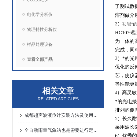
了测试数
电化学分析仪
溶剂做介
2
）
功能*
物理特性分析仪
HC1076
型
为一体的
样品处理设备
完成，同
3
）*的光
查看全部产品
优化的反
艺，使仪
等性能更
相关文章
）高灵敏
4
RELATED ARTICLES
*的光电
排列的侧
成都超声波液位计安装方法及使用注意事项
5
）长久耐
采用波长
6
全自动雨量气象站也是需要进行定期保养的
6
）优秀的