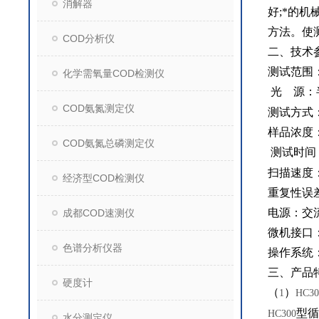
消解器
好
;
*的机
方法。使
COD分析仪
二、
技术
测试范围
化学需氧量COD检测仪
光
源：
COD氨氮测定仪
测试方式
样品浓度
COD氨氮总磷测定仪
测试时间
扫描速度
经济型COD检测仪
重复性误
电源：交
成都COD速测仪
微机接口
色谱分析仪器
操作系统
三、产品
硬度计
（
）
1
HC30
型循
HC300
水分测定仪