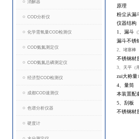
消解器
原理
粉尘从漏
COD分析仪
仪器结构
1
、漏斗
化学需氧量COD检测仪
（
漏斗不锈
COD氨氮测定仪
2
、堵塞棒
不锈钢材
COD氨氮总磷测定仪
3
、天平（
zui大称量
经济型COD检测仪
4
、量筒
成都COD速测仪
本装置配
5
、刮板
色谱分析仪器
不锈钢材
硬度计
水分测定仪