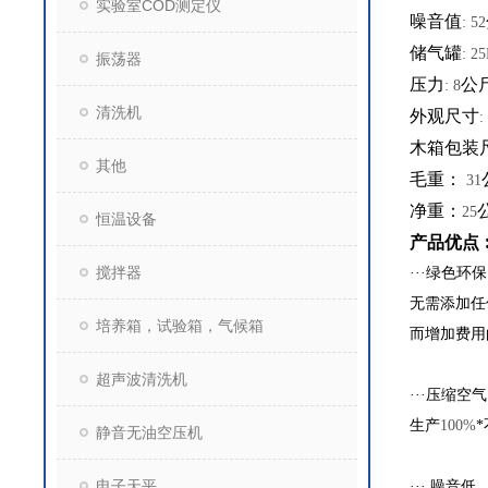
实验室COD测定仪
噪音值
: 52
储气罐
: 2
振荡器
压力
公
: 8
清洗机
外观尺寸
:
木箱包装
其他
毛重：
31
净重：
25
恒温设备
产品优点
搅拌器
···绿色环保
无需添加任
培养箱，试验箱，气候箱
而增加费用
超声波清洗机
···压缩空气
生产
100%
静音无油空压机
电子天平
··· 噪音低