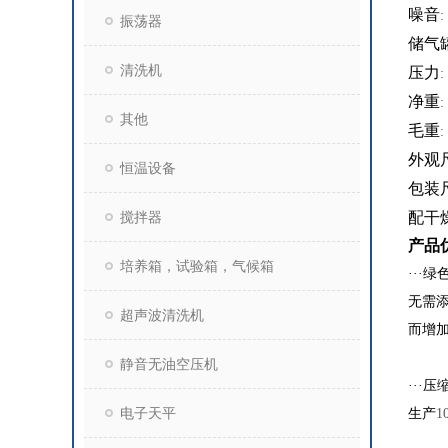
噪音
:
振荡器
储气
清洗机
压力
:
净重
:
其他
毛重
:
外观
恒温设备
包装
搅拌器
配干
产品
培养箱，试验箱，气候箱
···
无需
超声波清洗机
而增
静音无油空压机
···
电子天平
生产
1