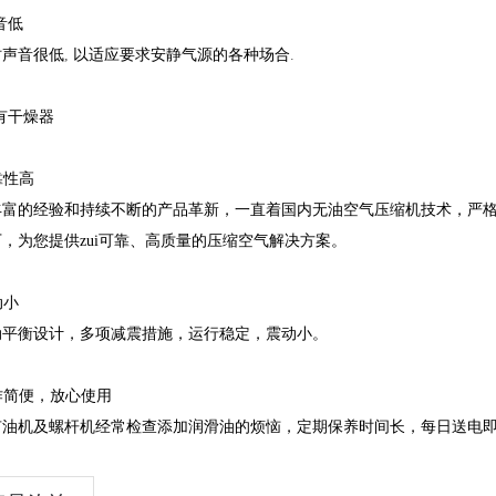
噪音低
时声音很低
,
以适应要求安静气源的各种场合
.
配有干燥器
可靠性高
丰富的经验和持续不断的产品革新，一直着国内无油空气压缩机技术，严
，为您提供zui可靠、高质量的压缩空气解决方案。
动小
动平衡设计，多项减震措施，运行稳定，震动小。
操作简便，放心使用
有油机及螺杆机经常检查添加润滑油的烦恼，定期保养时间长，每日送电