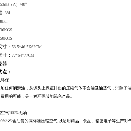
”
 53dB（A）/40
罐
: 38L
 8Bar
 36KGS
 50KGS
尺寸：
53.5*46.5X62CM
尺寸：
77*64*77CM
燥器
优点︰
绿色环保
添加任何润滑油，从源头上保证排出的压缩气体不含油及油蒸气，消除了油
加费用的可能，是一种环保节能绿色产品。
压缩空气
100%
无油
00%
*不含油份的高标准压缩空气
,
以适用药品、食品、精密电子等生产对