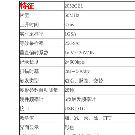
特征
2052CEL
带宽
50MHz
上升时间
≤7ns
实时采样率
1GS/s
等效采样率
25GS/s
垂直偏转系数
1mV～20V/div
记录长度
2×600kpts
扫描时基
2ns～50s/div
触发类型
边沿、脉宽、交替
波形参数自动测量
28种
硬件频率计
6位触发频率计
接口
USB OTG
数学值
加、减、乘、除、FFT
界面显示
彩色