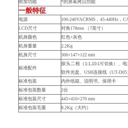
附加功能
*的屏幕拷贝功能
一般特征
电源
100-240VACRMS，45-440Hz，CAT
LCD尺寸
对角178mm （7英寸）
机身颜色
红色+灰色
机身重量
2.2Kg
机身尺寸
306×147×122 mm
探头二根（
1:1,10:1
可切换
）、电
标准配件
软件光盘、USB连接线（UT-D05
标准包装
内外纸箱、说明书、保用卡
标准包装数量
2台
标准包装尺寸
445×410×270 mm
标准包装毛重
8.2Kg（大约）