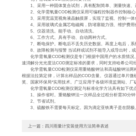
1、采用一种固体复合试剂，具有配制简单、测量快速、
2、化学需氧量COD检测仪采用可编程控制器作控制核心
3、采用宽温宽视角液晶触摸屏，实现了监视、控制一体
4、采用玻璃式金属芯电磁阀，防堵塞能力强、维护费用
5、仪器清洗。能手动、自动清洗。
6、工作方式。具有手动、自动两种方式。
7、断电保护。断电后不丢失历史数据。再度上电后，系统
8、故障检测与报警 当试样或试剂不能导入或导出时，或
化学需氧量COD检测仪是专门根据中国用户的水质情况、
速消解分光光度法COD测定标准的要求，同时支持哈希公司经
化学需氧量COD检测仪采用重铬酸钾法和高锰酸钾法两种
根据法拉第定律，计算出样品的COD含量。仪器通过单片
奖、国家环保局*实用技术。广泛应用于各级环境监测站、厂
化学需氧量COD检测仪测定与标准化学方法具有如下优
1、操作省时。重铬酸钾法一次样品全过程分析需30分钟
2、节省试剂。
3、硫酸铁不需要每天标定。因为滴定亚铁离子是在阴极上
上一篇：
四川雨量计安装使用方法简单表述