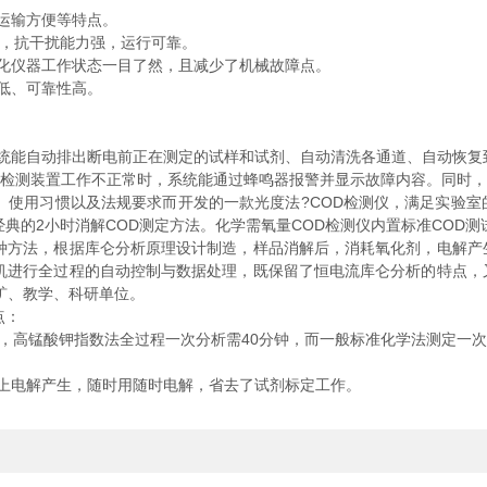
运输方便等特点。
，抗干扰能力强，运行可靠。
化仪器工作状态一目了然，且减少了机械故障点。
低、可靠性高。
能自动排出断电前正在测定的试样和试剂、自动清洗各通道、自动恢复
检测装置工作不正常时，系统能通过蜂鸣器报警并显示故障内容。同时，
使用习惯以及法规要求而开发的一款光度法?COD检测仪，满足实验室
典的2小时消解COD测定方法。化学需氧量COD检测仪内置标准COD
方法，根据库仑分析原理设计制造，样品消解后，消耗氧化剂，电解产
微机进行全过程的自动控制与数据处理，既保留了恒电流库仑分析的特点，
矿、教学、科研单位。
点：
，高锰酸钾指数法全过程一次分析需40分钟，而一般标准化学法测定一
电解产生，随时用随时电解，省去了试剂标定工作。