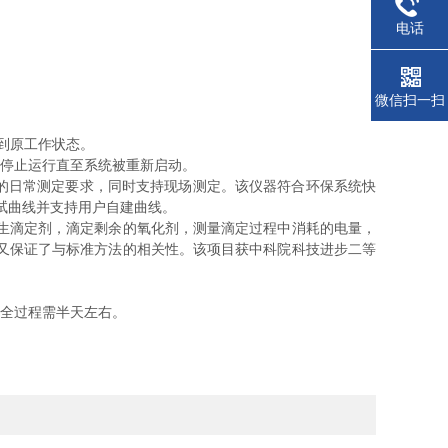
电话
微信扫一扫
到原工作状态。
停止运行直至系统被重新启动。
的日常测定要求，同时支持现场测定。该仪器符合环保系统快
测试曲线并支持用户自建曲线。
生滴定剂，滴定剩余的氧化剂，测量滴定过程中消耗的电量，
又保证了与标准方法的相关性。该项目获中科院科技进步二等
次全过程需半天左右。