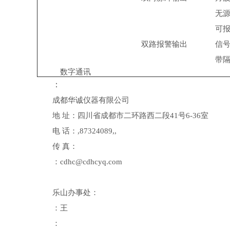
无
可
双路报警输出
信
带
数字通讯
：
成都华诚仪器有限公司
地
址：四川省成都市二环路西二段
号
室
41
6-36
电
话：
,87324089,,
传
真：
：
cdhc@cdhcyq.com
乐山办事处：
：王
：