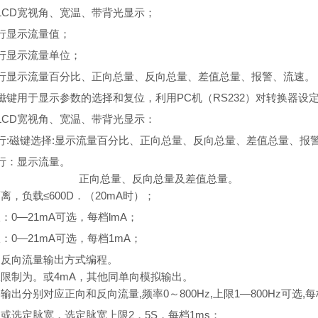
LCD
宽视角、宽温、带背光显示；
行显示流量值；
行显示流量单位；
行显示流量百分比、正向总量、反向总量、差值总量、报警、流速。
磁键用于显示参数的选择和复位，利用
PC
机
（RS232）
对转换器设
LCD
宽视角、宽温、带背光显示：
行
:
磁键选择
:
显示流量百分比、正向总量、反向总量、差值总量、报
行：显示流量。
正向总量、反向总量及差值总量。
隔离，负载
≤600D
．
（20mA
时
）
；
限：
0—21mA
可选，每档
lmA
；
限：
0—21mA
可选，每档
1mA
；
、反向流量输出方式编程。
限限制为。或
4mA
，其他同单向模拟输出。
路输出分别对应正向和反向流量
,
频率
0
～
800Hz,
上限
1—800Hz
可选
,
每
波或选定脉宽，选定脉宽上限
2
．
5S
，每档
1ms
；