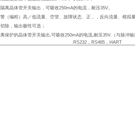
源隔离晶体管开关输出，可吸收
250mA
的电流，耐压
35V
。
报警
（
编程
）
高／低流量、空管、故障状态、正，，反向流量、模拟
号切除，输出极性可选；
隔离保护的晶体管开关输出
,
可吸收
250mA
的电流
,
耐压
35V.（
与脉冲输
RS232
，
RS485
，
HART