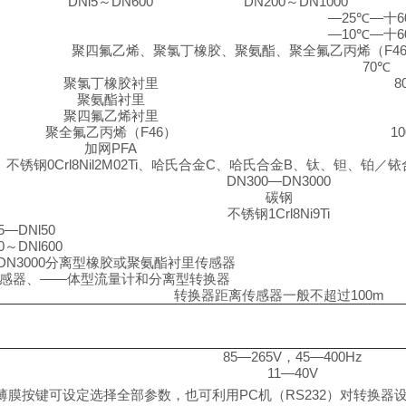
DNl5
～
DN600
DN200
～
DN1000
—25℃—
十
—10℃—
十
聚四氟乙烯、聚氯丁橡胶、聚氨酯、聚全氟乙丙烯
（F4
70℃
聚氯丁橡胶衬里
8
聚氨酯衬里
聚四氟乙烯衬里
聚全氟乙丙烯
（F46）
1
加网
PFA
不锈钢
0Crl8Nil2M02Ti
、哈氏合金
C
、哈氏合金
B
、钛、钽、铂／铱
DN300—DN3000
碳钢
不锈钢
1Crl8Ni9Ti
5—DNl50
0
～
DNl600
DN3000
分离型橡胶或聚氨酯衬里传感器
感器、
——
体型流量计和分离型转换器
转换器距离传感器一般不超过
100m
85—265V
，
45—400Hz
11—40V
薄膜按键可设定选择全部参数，也可利用
PC
机
（RS232）
对转换器