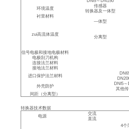
DNl5
～
DN150
传感器
环境温度
转换器及一体型
衬里材料
—
体型
zui高流体温度
分离型
信号电极和接地电极材料
电极刮刀机构
连接法兰材料
接地法兰材料
DN6
进口保护法兰材料
DN20
DNl5
～
外壳防护
其他传
间距
（
分离型
）
转换器技术数据
交流
电源
直流
4
个