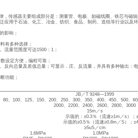
律，传感器主要组成部分是：测量管、电极、励磁线圈、铁芯与磁轭
泛应用于石油、化工、冶金、纺织、食品、制药、造纸等行业以及
的影响；
材料有多种选择；
。流量范围度可达
1500
：
1
；
参数设定方便，编程可靠；
、反向总量及差值总量；可显示．庄、反流量，并具有多种输出：
诊断功能；
JB
／
T 9248—1999
、
80
、
100
、
125
、
150
、
200
、
250
、
300
、
350
、
400
、
450
、
500
、
60
2000
、
2200
、
2400
、
2600
、
2800
、
3000
15m
／
s
示值的：
±0.3
％
（
流速
≥1m
／
s）
；
示值的
±0.5
％
（
流速
≥0.8m
／
S）
；
±
≥5uS
／
cm
1.6MPa
1.0MPa