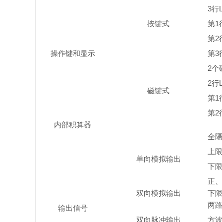
3
行
按键式
第
1
第
2
操作键和显示
第
3
2
个
2
行
磁键式
第
1
第
2
内部积算器
全
上
单向模拟输出
下
正
双向模拟输出
下
两
输出信号
双向脉冲输出
方