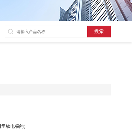
衬里钛电极的）