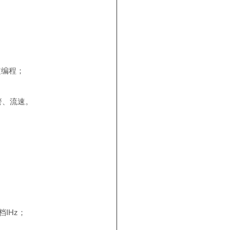
定编程；
警、流速。
档
IHz
；