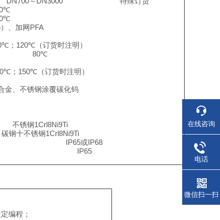
DN700
～
DN3000
特殊订货
60℃
60℃
6）
、加网
PFA
0℃
；
120℃（
订货时注明
）
80℃
00℃
；
150℃（
订货时注明
）
合金、不锈钢涂覆碳化钨
在线咨询
不锈钢
1Crl8Ni9Ti
碳钢十不锈钢
1Crl8Ni9Ti
IP65
或
IP68
IP65
电话
微信扫一扫
设定编程；