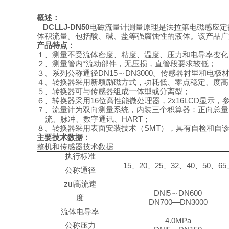
概述：
DCLLJ-DN50
电磁
流量计
测量原理是法拉第电磁感应定
体积流量。包括酸、碱、盐等强腐蚀性的液体。该产品广
产品特点：
１、测量不受流体密度、粘度、温度、压力和电导率变化
２、测量管内*流动部件，无压损，直管段要求较低；
３、系列公称通径
DN15
～
DN3000
。传感器衬里和电极
４、转换器采用新颖励磁方式，功耗低、零点稳定、度高
５、转换器可与传感器组成一体型或分离型；
６、转换器采用
16
位高性能微处理器，
2x16LCD
显示，
７、流量计为双向测量系统，内装三个积算器：正向总量
流、脉冲、数字通讯、
HART
；
８、转换器采用表面安装技术
（SMT）
，具有自检和自
主要技术数据：
整机和传感器技术数据
执行标准
15
、
20
、
25
、
32
、
40
、
50
、
65
公称通径
zui高流速
DNl5
～
DN600
度
DN700—DN3000
流体电导率
4.0MPa
公称压力