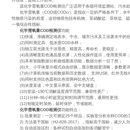
作强度，提高工作效率。
该化学需氧量COD检测仪广泛适用于各级环境监测站、污水处
化学需氧量（COD或CODcr）是指在一定的严格条件下，水
性物质污染的程度，这些物质包括有机物、亚硝酸盐、亚铁盐、硫
一项综合性指标。
化学需氧量COD检测仪
功能
(1)快速、准确测定地表水、中水、城市污水及工业废水中的化学
(2)同时测定高、低浓度COD水样；
(3)独立双光路无干涉系统，精度高，寿命长，更稳定；
(4)高清晰度彩色液晶显示屏，人性化操作提示，使用更简单
(5)具有智能数据分析曲线图表功能，数据分析一目了然；
(6)大、小字体显示模式自由切换，显示数据更清晰，参数更
(7)向计算机传输当前数据和历史数据， 支持USB、红外无线
(8)同时支持比色皿和比色管两种比色方式;
(9)浓度直读，中文显示界面、全中文键盘；
(10)室温~190℃消解温度调节范围，兼容性更广；
(11)1分钟~96小时超宽定时时间调节范围，通用性更强;
(12)智能定时加热，延时保护，节省能耗。
化学需氧量COD检测仪
功能特点：
1) 批量测定：一次可测定25个样品，实验室分析水样COD的
2) 方法基于国标（HJ-828-2017），指标高于国标，减少
3) 自动添加试剂：各种试剂自动添加到各消解管中；