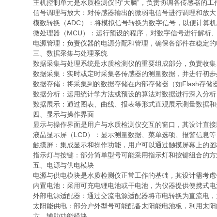
主机控制单元是水质检测仪的“大脑”，负责协调各传感器的工
信号调理与放大：对传感器输出的微弱电信号进行调理和放大
模数转换（ADC）：将模拟信号转换为数字信号，以便计算机
微处理器（MCU）：运行预设的程序，对数字信号进行解析、
电源管理：负责仪器的电源分配和管理，确保各部件在稳定的
三、数据采集与处理系统
数据采集与处理系统是水质检测仪的重要组成部分，负责收集、
数据采集：实时或定时采集各传感器的测量数据，并进行初步
数据存储：将采集到的数据存储在内部存储器（如Flash存储
数据分析：运用统计学方法或预设的算法对数据进行深入分析
数据展示：通过图表、曲线、报表等形式直观展示测量数据和
四、显示与操作界面
显示与操作界面是用户与水质检测仪交互的窗口，其设计直接影
液晶显示屏（LCD）：显示测量数据、菜单选项、报警信息等
触摸屏：集成显示和操作功能，用户可以通过触摸屏幕上的图标
指示灯与按键：部分简单型号可能采用指示灯和按键组合的方式
五、电源与供电模块
电源与供电模块是水质检测仪正常工作的基础，其设计需考虑仪
内置电池：采用可充电锂电池或干电池，为仪器提供便携式电源
外部电源适配器：通过交流电源适配器将市电转换为直流电，为
太阳能供电：部分户外型号可能配备太阳能电池板，利用太阳能
六、辅助功能模块