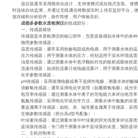
该仪器通常采用模块化设计，支持便携式或在线式安装。便携式
时连续自动监测，并通过无线通信将数据实时上传至监控平台，
据存储和分析软件，操作简便，用户体验良好。
成都多参数水质检测仪
的组成部分：
一、传感器模块
传感器是水质检测仪的核心部件，负责直接感知水体中的各种参
物理参数传感器：
温度传感器：通常采用热敏电阻或热电偶，用于测量水体的温度
压力传感器：用于测量水体的压力，特别适用于深水环境或需
浊度传感器：通过测量水体中悬浮颗粒对光的散射或吸收程度
流速传感器：如涡轮流量计或电磁流量计，用于测量水体的流
化学参数传感器：
pH传感器：采用玻璃电极或离子选择性电极，测量水体的酸碱
溶解氧传感器：通常采用电化学原理（如覆膜氧电极）或光学原
电导率传感器：通过测量水体中离子的导电能力来评估电导率，
氨氮传感器：采用电化学或光学方法，测量水体中氨氮的浓度
重金属离子传感器：如铅、汞、镉等重金属离子传感器，采用离
生物参数传感器（部分高d型号配备）：
叶绿素传感器：通过测量水体中叶绿素的荧光强度来评估藻类
蓝绿藻传感器：专门用于测量水体中蓝绿藻的浓度，预防蓝绿
二、主机控制单元