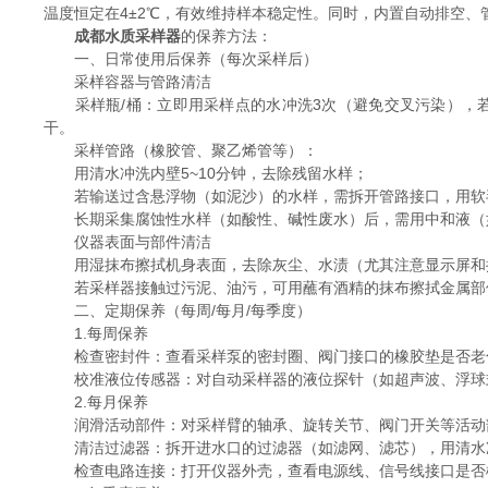
温度恒定在4±2℃，有效维持样本稳定性。同时，内置自动排空
成都水质采样器
的保养方法：
一、日常使用后保养（每次采样后）
采样容器与管路清洁
采样瓶/桶：立即用采样点的水冲洗3次（避免交叉污染），若
干。
采样管路（橡胶管、聚乙烯管等）：
用清水冲洗内壁5~10分钟，去除残留水样；
若输送过含悬浮物（如泥沙）的水样，需拆开管路接口，用软
长期采集腐蚀性水样（如酸性、碱性废水）后，需用中和液（如
仪器表面与部件清洁
用湿抹布擦拭机身表面，去除灰尘、水渍（尤其注意显示屏和
若采样器接触过污泥、油污，可用蘸有酒精的抹布擦拭金属部
二、定期保养（每周/每月/每季度）
1.每周保养
检查密封件：查看采样泵的密封圈、阀门接口的橡胶垫是否老化
校准液位传感器：对自动采样器的液位探针（如超声波、浮球式
2.每月保养
润滑活动部件：对采样臂的轴承、旋转关节、阀门开关等活动部
清洁过滤器：拆开进水口的过滤器（如滤网、滤芯），用清水冲
检查电路连接：打开仪器外壳，查看电源线、信号线接口是否松