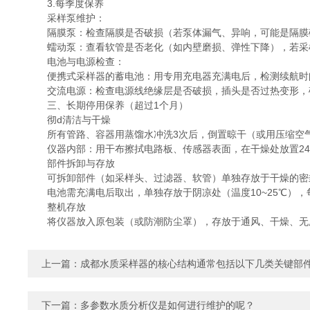
3.每季度保养
采样泵维护：
隔膜泵：检查隔膜是否破损（若泵体漏气、异响，可能是隔膜破
蠕动泵：查看软管是否老化（如内壁磨损、弹性下降），若采样
电池与电源检查：
便携式采样器的蓄电池：用专用充电器充满电后，检测续航时间
交流电源：检查电源线绝缘层是否破损，插头是否过热变形，
三、长期停用保养（超过1个月）
彻d清洁与干燥
所有管路、容器用蒸馏水冲洗3次后，倒置晾干（或用压缩空气
仪器内部：用干布擦拭电路板、传感器表面，在干燥处放置24
部件拆卸与存放
可拆卸部件（如采样头、过滤器、软管）单独存放于干燥的密
电池需充满电后取出，单独存放于阴凉处（温度10~25℃），
整机存放
将仪器放入原包装（或防潮防尘罩），存放于通风、干燥、无腐
上一篇：
成都水质采样器的核心结构通常包括以下几类关键部
下一篇：
多参数水质分析仪是如何进行维护的呢？