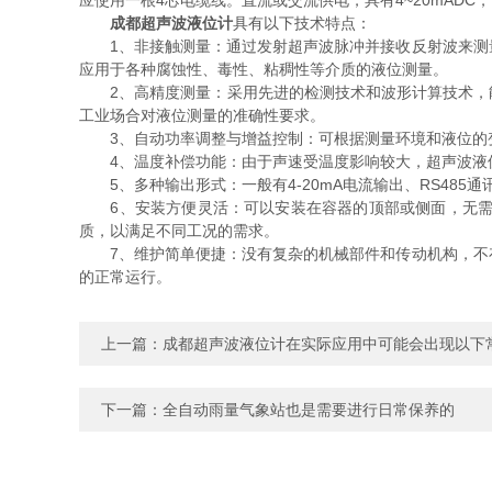
应使用一根4芯电缆线。直流或交流供电，具有4~20mADC
成都超声波液位计
具有以下技术特点：
1、非接触测量：通过发射超声波脉冲并接收反射波来测量
应用于各种腐蚀性、毒性、粘稠性等介质的液位测量。
2、高精度测量：采用先进的检测技术和波形计算技术，能够实
工业场合对液位测量的准确性要求。
3、自动功率调整与增益控制：可根据测量环境和液位的变
4、温度补偿功能：由于声速受温度影响较大，超声波液位
5、多种输出形式：一般有4-20mA电流输出、RS48
6、安装方便灵活：可以安装在容器的顶部或侧面，无需在
质，以满足不同工况的需求。
7、维护简单便捷：没有复杂的机械部件和传动机构，不存
的正常运行。
上一篇：
成都超声波液位计在实际应用中可能会出现以下
下一篇：
全自动雨量气象站也是需要进行日常保养的