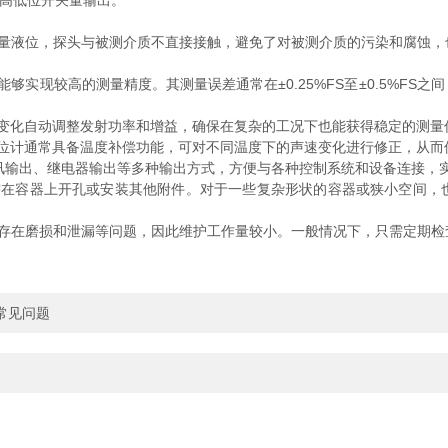
，高低位开关量输出。
液位，探头与被测介质不直接接触，避免了对被测介质的污染和腐蚀，
现较高的测量精度。其测量误差通常在±0.25%FS至±0.5%FS
化自动调整发射功率和增益，确保在复杂的工况下也能获得稳定的测量
计通常具备温度补偿功能，可对不同温度下的声速变化进行修正，从而
5通讯输出、继电器输出等多种输出方式，方便与各种控制系统和设备连接，
容器上开孔或安装其他附件。对于一些复杂形状的容器或狭小空间，
在磨损和泄漏等问题，因此维护工作量较小。一般情况下，只需定期检
常见问题