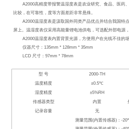
A2000
高精度带报警温湿度表是农业研究、食品、医药
比较，在可靠性，度等方面差距非常悬殊。
A2000
温湿度表是汲取国外同类产品优点并结合我国特点
屏上。温湿度表仪采用高能量锂电池供电，可选配外部电源
A2000
温湿度表内置背景光源，方便用户在光线不佳的
仪器尺寸：
135mm
*
128mm
*
35mm
LCD
尺寸：
97mm
*
78mm
型 号
2000-TH
温度精度
±
0.5
℃
湿度精度
±
5%RH
传感器类型
内置
记录容量
无
测量范围(内置传感器)：
-20
测量范围(外置传感器)：
-40