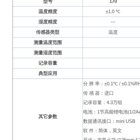
型号
170
温度精度
±
1.0
℃
湿度精度
---
传感器类型
温度
测量温度范围
测量湿度范围
记录容量
典型应用
分
辨
率：
±
0.1
℃
/ ±0.1%R
传
感
器：进口
记录容量：
4.3
万组
电池：
1
节高能锂电池(
1/2A
其它参数
数据通讯接口：
mini USB
软
件：简体，英文
尺寸：非常小巧
(
125mm
*