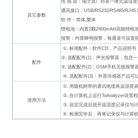
传 感 器：瑞士原厂封装一体式温湿
通讯接口：
USB/RS232/RS485/RJ45
其它参数
软 件：简体
,
繁体
锂电池：内置
2
颗
2400mAH
高能锂电
报警：内置蜂鸣报警，每通道可设置
①
.
标准配件：软件
CD
，产品说明书
②
.
选配配件(
1
)：声光报警器，包含一
配件
③
.
选配配件(
2
)：
GSM
手机无线报警
④
.
选配配件(
3
)：外置传感器产品可
①
.
用随机附带的通讯电缆将温湿度表
②
.
在计算机上运行
ToAnalyzer
设置程
使用方法
③
.
设定完成后脱开温湿度记录仪与
④
.
检测完毕后，再将记录仪与计算