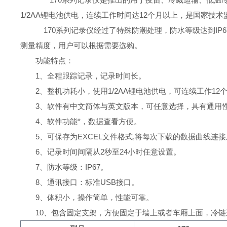
1/2AA
锂电池供电，连续工作时间达
12
个月以上，是国家技术
170
系列记录仪经过了特殊防潮处理，防水等级达到
IP6
测量精度，用户可以根据需要选购。
功能特点：
1
、全程跟踪记录，记录时间长。
2
、整机功耗小，使用
1/2AA
锂电池供电，可连续工作
12
3
、软件有中文简体与英文版本，可任意选择，具有通用
4
、软件功能*，数据查看方便。
5
、可保存为
EXCEL
文件格式
,
将每次下载的数据曲线连接
6
、记录时间间隔从
2
秒至
24
小时任意设置。
7
、防水等级：
IP67
。
8
、通讯接口：标准
USB
接口。
9
、体积小，操作简单，性能可靠。
10
、包含固定支架，方便固定于墙上或者车厢上面，冷链