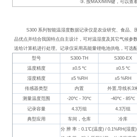
③
.
按
MAX/MIN
键，可以查看
S300
系列智能温湿度数据记录仪是农业研究、食品、
品优点并结合我国特点自主设计，可对温湿度及其它气候参数
送给计算机进行处理。记录仪采用高能量锂电池供电，可选
型号
S300-TH
S300-EX
温度精度
±
0.5
℃
±
0.5
℃
湿度精度
±
5 %RH
±
5 %RH
传感器类型
内置
外置
,
导线长
3
测量温度范围
-20
℃
-
70
℃
-40
℃
-
85
℃
记录容量
4.3
万组
4.3
万组
典型应用
车间，仓库
冷库
分 辨 率：
0.1
℃
(温度)
/ 0.1%RH
(湿度)