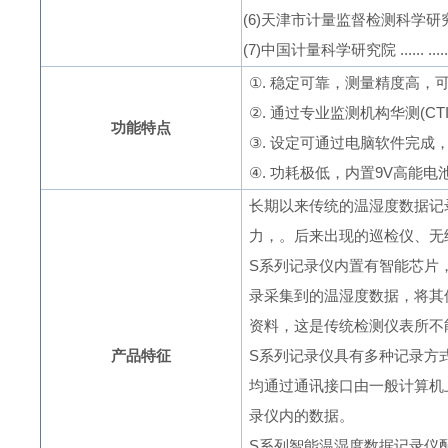
(
6
)天津市计量监督检测科学研
(
7
)中国计量科学研究院
...... .....
①
.
稳定可靠，测量精度高，
②
.
通过专业监测机构华测(
CT
功能特点
③
.
设定可通过电脑软件完成，
④
.
功耗极低，内置
9V
高能电
长期以来传统的温湿度数据记
力，。后来出现的巡检仪、无
S
系列记录仪内置有智能芯片
录采集到的温湿度数据，将其
资料，这是传统检测仪表所不
产品特征
S
系列记录仪具有多种记录方
均通过通讯接口由一般计算机
录仪内的数据。
S
系列智能温湿度数据记录仪