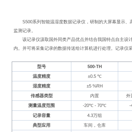
S500
系列智能温湿度数据记录仪，研制的大屏幕显示、
监测记录。
该记录仪汲取国外同类产品优点并结合我国特点自主设计
内。并可将采集记录的数据传送给计算机进行处理。记录仪
型号
500-TH
温度精度
±
0.5
℃
湿度精度
±5 %RH
传感器类型
内置
外
测量温度范围
-20
℃
-
70
℃
-
记录容量
4.3
万组
典型应用
车间，仓库