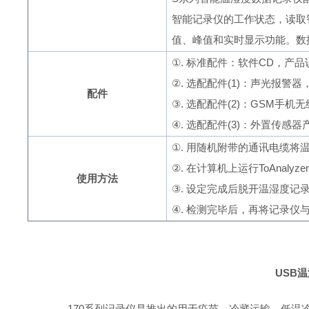
智能记录仪的工作状态，读取
值、峰值和实时显示功能。数
①
.
标准配件：软件
CD
，产品
②
.
选配配件(
1
)：声光报警器
配件
③
.
选配配件(
2
)：
GSM
手机无
④
.
选配配件(
3
)：外置传感器
①
.
用随机附带的通讯电缆将温
②
.
在计算机上运行
ToAnalyzer
使用方法
③
.
设定完成后脱开温湿度记
④
.
检测完毕后，再将记录仪
USB
温
170
系列记录仪是推出的用于疫苗、冷藏运输、低温冷