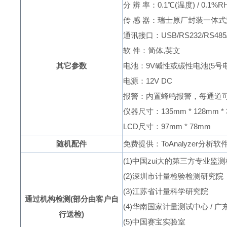
分
辨
率：
0.1
℃
(温度)
/ 0.1%R
传
感
器：瑞士原厂封装一体式
通讯接口：
USB/RS232/RS485
软
件：简体
,
英文
其它参数
电池：
9V
碱性或碳性电池(
5
号
电源：
12V DC
报警：内置蜂鸣报警，每通道
仪器尺寸：
135mm
*
128mm
*
LCD
尺寸：
97mm
*
78mm
随机配件
免费提供：
ToAnalyzer
分析软
(
1
)中国zui大的第三方专业监
(
2
)深圳市计量检验检测研究院
(
3
)江苏省计量科学研究院
通过机构检测(部分由客户自
(
4
)华南国家计量测试中心
/
广
行送检)
(
5
)中国赛宝实验室