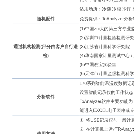
适用场所：冷链
冷柜
冷库
随机配件
免费提供：
ToAnalyzer
分析
(
1
)中国zui大的第三方专业
(
2
)深圳市计量检验检测研
通过机构检测(部分由客户自行送
(
3
)江苏省计量科学研究院
检)
(
4
)华南国家计量测试中心
/
(
5
)中国赛宝实验室
(
6
)天津市计量监督检测科
170
系列智能温湿度数据记
设置智能记录仪的工作状态
分析软件
ToAnalyzer
软件主要功能为
能进入
EXCEL
电子表格或
①
.
将
USB
记录仪与一般计算
②
.
在计算机上运行
ToAnaly
使用方法