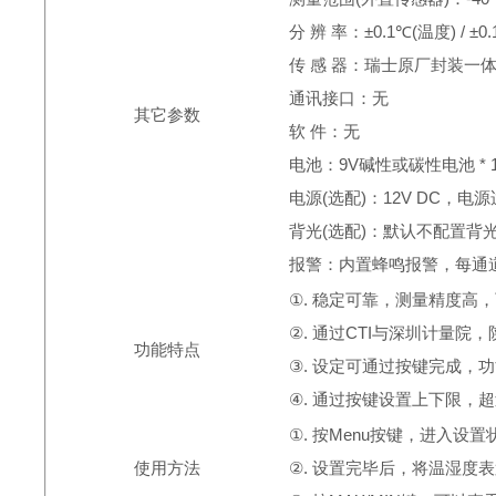
分 辨 率：±
0.1
℃
(温度)
/
±
0
传 感 器：瑞士原厂封装一
通讯接口：无
其它参数
软 件：无
电池：
9V
碱性或碳性电池
* 
电源(选配)：
12V DC
，电源
背光(选配)：默认不配置背
报警：内置蜂鸣报警，每通
①
.
稳定可靠，测量精度高，
②
.
通过
CTI
与深圳计量院，
功能特点
③
.
设定可通过按键完成，功
④
.
通过按键设置上下限，超
①
.
按
Menu
按键，进入设置
使用方法
②
.
设置完毕后，将温湿度表