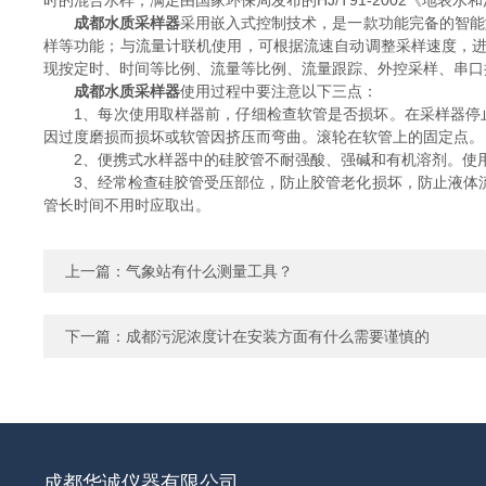
时的混合水样，满足由国家环保局发布的HJ/T91-2002《地
成都水质采样器
采用嵌入式控制技术，是一款功能完备的智能
样等功能；与流量计联机使用，可根据流速自动调整采样速度，
现按定时、时间等比例、流量等比例、流量跟踪、外控采样、串口
成都水质采样器
使用过程中要注意以下三点：
1、每次使用取样器前，仔细检查软管是否损坏。在采样器停止运
因过度磨损而损坏或软管因挤压而弯曲。滚轮在软管上的固定点。
2、便携式水样器中的硅胶管不耐强酸、强碱和有机溶剂。使用
3、经常检查硅胶管受压部位，防止胶管老化损坏，防止液体流
管长时间不用时应取出。
上一篇：
气象站有什么测量工具？
下一篇：
成都污泥浓度计在安装方面有什么需要谨慎的
成都华诚仪器有限公司