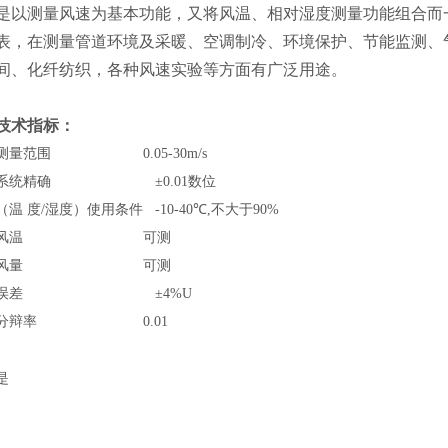
是以测量风速为基本功能，又将风温、相对湿度测量功能组合而
表，在测量管道环境及采暖、空调制冷、环境保护、节能监测、
间、化纤纺织，各种风速实验等方面有广泛用途。
技术指标：
测量范围
0.05
-30m
/s
系统精确
±0.01
数位
（温 度
/
湿度）使用条件
-10
-40
℃
,
不大于
90%
风温
可测
风量
可测
误差
±4%U
分辩率
0.01
是