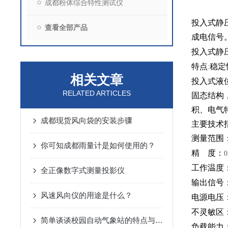
成都粉体综合特性测试仪
投入式静
查看全部产品
成电信号
投入式静
特点
稳定
:
相关文章
投入式液
RELATED ARTICLES
固态结构
积、电气
成都现货风向袋的安装步骤
主要技术指
测量范围
你可知成都雨量计是如何使用的？
精
度：
0
工作温度
全正像数字式测量投影仪
输出信号
风速风向仪的用途是什么？
电源电压
不灵敏区：
简单谈谈校园自动气象站的特点与功能
负载能力