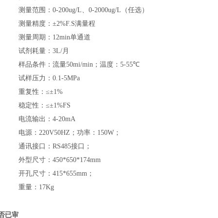
测量范围：
0-200ug/L
、
0-2000ug/L
（任选）
测量精度：±
2%F.S
满量程
测量周期：
12min
单通道
试剂耗量：
3L/
月
样品条件：流量
50mi/min
；温度：
5-55
℃
试样压力：
0.1-5MPa
重复性：≤±
1%
稳定性：≤±
1%FS
电流输出：
4-20mA
电源：
220V50HZ
；功率：
150W
；
通讯接口：
RS485
接口；
外型尺寸：
450*650*174mm
开孔尺寸：
415*655mm
；
重量：
17Kg
否已审