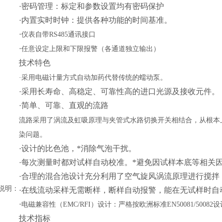
·
密码管理：标定和参数设置均有密码保护
·
内置实时时钟：提供各种功能的时间基准。
·
仪表自带
RS485
通讯接口
·
任意设定上限和下限报警
（
各通道独立输出
）
技术特色
·
采用电磁计量方式自动加药代替传统的蠕动泵。
·
采用长寿命、高稳定、可靠性高的进口光源及接收元件。
·
简单、可靠、直观的流路
流路采用了涡流及虹吸原理与夹管式水路切换开关相结合，从根本
染问题。
·
设计的比色池，*消除气泡干扰。
·
每次测量时都对试样自动校准。*避免因试样本底等相关
·
合理的混合池设计充分利用了空气旋风涡流原理进行搅拌
说明：
·
在线流动采样无需断样，断样自动报警，能在无试样时自
·
电磁兼容性（
EMC/RFI
）设计：严格按欧洲标准
EN50081/50082
设
技术指标