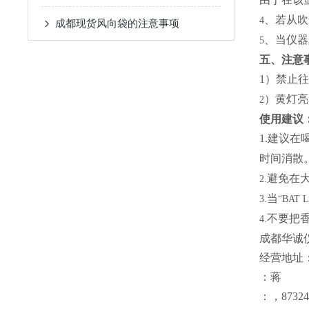
、若从吹
4
成都现货风向袋的注意事项
、当仪器
5
五、注意
1
）禁止往
）黄灯亮
2
使用建议
1.
建议在
时间消散
避免在
2.
当
3.
“BAT 
不要把
4.
成都华诚
经营地址：
：蒋
：，87324