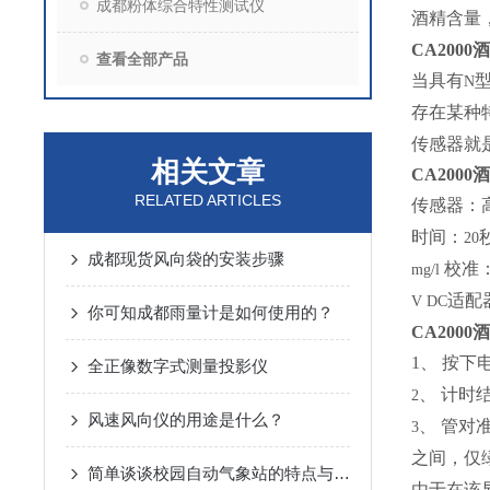
成都粉体综合特性测试仪
酒精含量
CA2000
酒
查看全部产品
当具有
N
存在某种
传感器就
相关文章
CA2000
酒
RELATED ARTICLES
传感器：
时间：
20
成都现货风向袋的安装步骤
校准
mg/l
适配
V DC
你可知成都雨量计是如何使用的？
CA2000
酒
1
、 按下
全正像数字式测量投影仪
、 计时
2
风速风向仪的用途是什么？
、 管对
3
之间，仅
简单谈谈校园自动气象站的特点与功能
由于在该