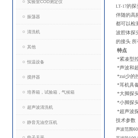
实验室COD测定仪
的探
LT-17
伴随的高
振荡器
都可以检
清洗机
波腔体探
的接头 
其他
特点
*
紧凑型
恒温设备
*
声波和
*
zui少
搅拌器
*
耳机具
培养箱，试验箱，气候箱
*
大脚探
*
小脚探
超声波清洗机
*
超声波
技术参数
静音无油空压机
60
声波范围
电子天平