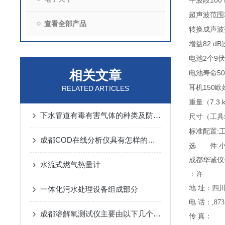
100 
平波段
超声波范围
查看全部产品
转换成声波
82 dB
增益
2
9
电池
个
伏
相关文章
50
电池寿命
150
耳机
欧
RELATED ARTICLES
（7.3 
重量
下水管道有毒有害气体的种类及防护措施
（
尺寸
工具
:
标准配置
成都COD在线分析仪具有怎样的特点呢？
:
选 件
成都华诚仪
水流式燃气热量计
：许
地 址：四川
一体化污水处理设备组成部分
电 话：,8732
成都溶解氧测试仪主要由以下几个部分组成
传 真：