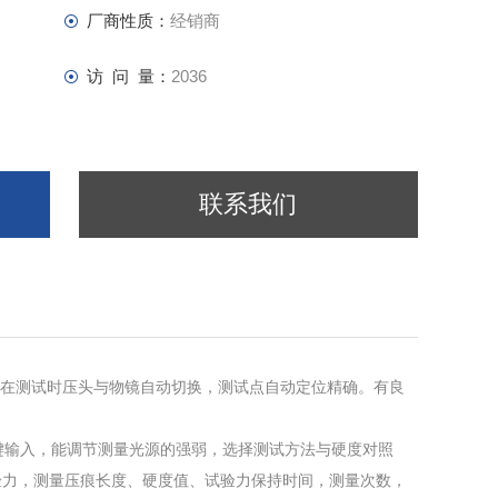
厂商性质：
经销商
访 问 量：
2036
联系我们
具有在测试时压头与物镜自动切换，测试点自动定位精确。有良
输入，能调节测量光源的强弱，选择测试方法与硬度对照
验力，测量压痕长度、硬度值、试验力保持时间，测量次数，