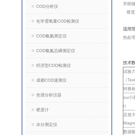
并能
COD分析仪
硬度
化学需氧量COD检测仪
适用
COD氨氮测定仪
热处
COD氨氮总磷测定仪
技术数据
经济型COD检测仪
试验
（Test
成都COD速测仪
转换标尺
色谱分析仪器
zui小
t）
硬度计
总放
Magni
水分测定仪
数据输出