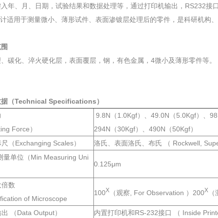
键入年、月、日期，试验结果和数据处理等，通过打印机输出，RS232接
计适用于测量微小、薄形试件、表面渗镀层处理后的零件，是科研机构、
范围
理、碳化、淬火硬化层，表面覆层，钢，有色金属，4微小及薄形零件等。
（Technical Specifications）
力
9.8N（1.0Kgf）、49.0N（5.0Kgf）、9
ing Force）
294N（30Kgf）、490N（50Kgf）
（Exchanging Scales）
洛氏、表面洛氏、布氏 （ Rockwell, Superfici
测量单位（Min Measuring Uni
0.125μm
大倍数
X
X
100
（观察, For Observation ）200
（测
fication of Microscope
 （Data Output）
内置打印机和RS-232接口 （ Inside Printer 