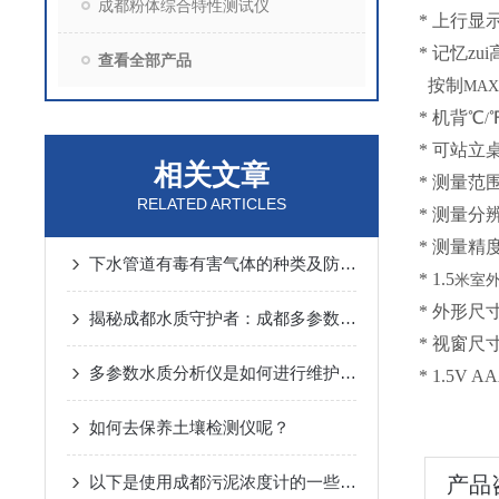
成都粉体综合特性测试仪
*
上行显
*
记忆zu
查看全部产品
按制
MAX
*
机背℃
/
*
可站立
相关文章
*
测量范
RELATED ARTICLES
*
测量分
*
测量精
下水管道有毒有害气体的种类及防护措施
*
1.5
米
室外
*
外形尺
揭秘成都水质守护者：成都多参数水质检测仪内部构造大公开！
*
视窗尺
多参数水质分析仪是如何进行维护的呢？
* 1.5V 
如何去保养土壤检测仪呢？
以下是使用成都污泥浓度计的一些注意事项
产品