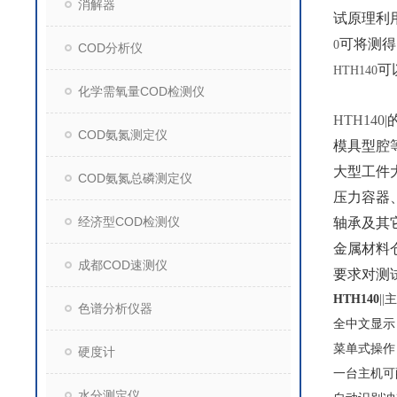
消解器
试原理利
可将测得
0
COD分析仪
可
HTH140
化学需氧量COD检测仪
HTH140|
COD氨氮测定仪
模具型
大型工件
COD氨氮总磷测定仪
压力容器
经济型COD检测仪
轴承及
金属材
成都COD速测仪
要求对测
HTH140
|
|
色谱分析仪器
全中文
菜单式操
硬度计
一台主机可
水分测定仪