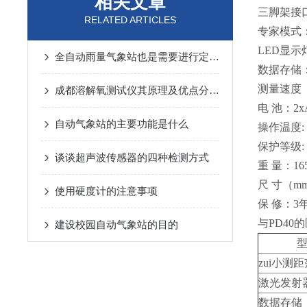
相关文章
三脚架接
RELATED ARTICLES
专家模式
LED
显示
全自动雨量气象站也是需要进行定期保养的
数据存储：
测量速度（
成都溶解氧测试仪其原理及优点分别如下
电 池：2x
自动气象站的主要功能是什么
操作温度: -
保护等级: I
谈谈超声波传感器的四种检测方式
重 量：16
尺 寸（mm
使用硬度计的注意事项
保 修：3
与PD40
建设校园自动气象站的目的
zui小测
激光发射
数据存储