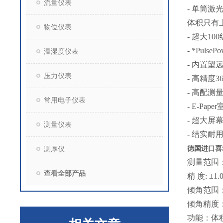
流量仪表
- 单筒
体积只有
物位仪表
- 超大1
- *Pu
温湿度仪表
- 内置望
压力仪表
- 高精度
- 高配
常用电子仪表
- E-P
- 超大屏
测量仪表
- 结实
德国进口喜
测厚仪
测量范围：0
查看全部产品
精 度: ±1.
倾角范围：
倾角精度：±
功能：体积