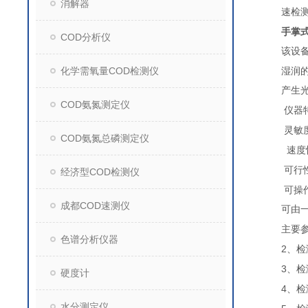
消解器
速检
手掌式
COD分析仪
该设
化学需氧量COD检测仪
湿润
产生
COD氨氮测定仪
仪器
灵敏
COD氨氮总磷测定仪
速度
可行
经济型COD检测仪
可操
成都COD速测仪
可由
主要
色谱分析仪器
2
、检
3
、检
硬度计
4
、检
水分测定仪