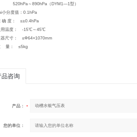
0hPa～890hPa（DYM1—1型）
小分度值：0.1hPa
 度： ≤±0.4hPa
温度： -15℃～45℃
尺寸： ≤Ф64×1070mm
量： ≤5kg
产品咨询
产品：
您的单位：